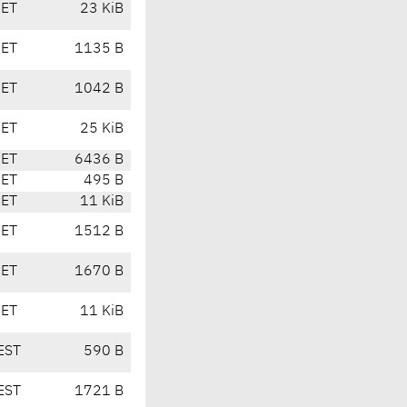
CET
23 KiB
CET
1135 B
CET
1042 B
CET
25 KiB
CET
6436 B
CET
495 B
CET
11 KiB
CET
1512 B
CET
1670 B
CET
11 KiB
EST
590 B
EST
1721 B