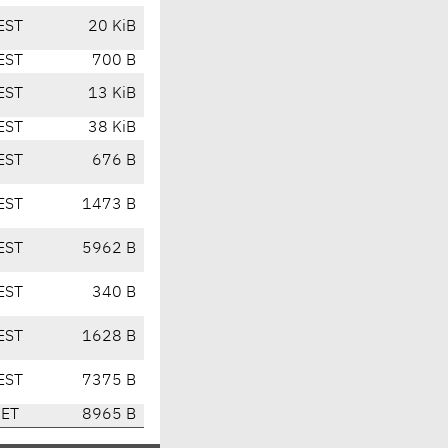
EST
20 KiB
EST
700 B
EST
13 KiB
EST
38 KiB
EST
676 B
EST
1473 B
EST
5962 B
EST
340 B
EST
1628 B
EST
7375 B
CET
8965 B