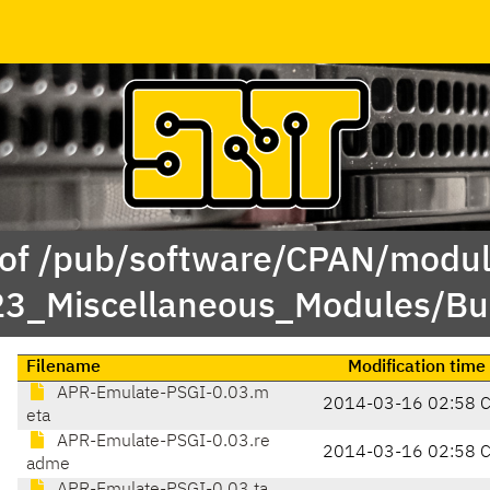
 of /pub/software/CPAN/modul
23_Miscellaneous_Modules/Bu
Filename
Modification time
APR-Emulate-PSGI-0.03.m
2014-03-16 02:58 
eta
APR-Emulate-PSGI-0.03.re
2014-03-16 02:58 
adme