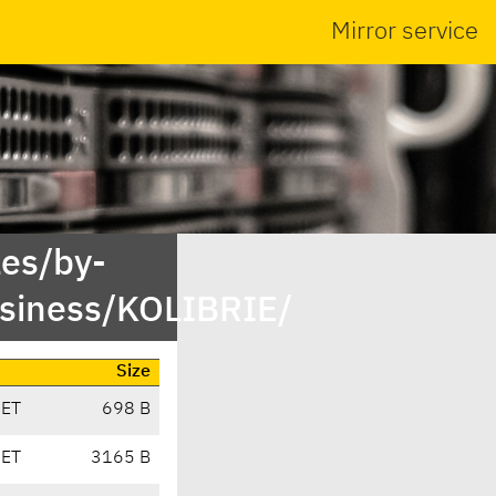
Mirror service
es/by-
siness/KOLIBRIE/
Size
CET
698 B
CET
3165 B