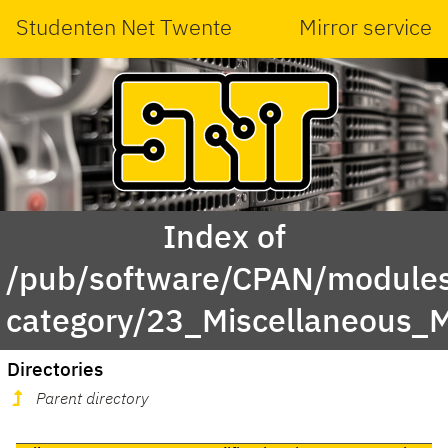
Studenten Net Twente
Mirror service
Index of
/pub/software/CPAN/modules
category/23_Miscellaneous_
Directories
Parent directory