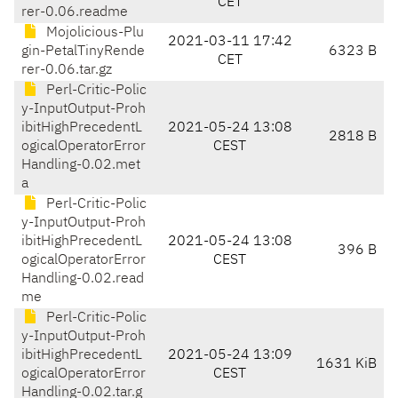
CET
rer-0.06.readme
Mojolicious-Plu
2021-03-11 17:42
gin-PetalTinyRende
6323 B
CET
rer-0.06.tar.gz
Perl-Critic-Polic
y-InputOutput-Proh
ibitHighPrecedentL
2021-05-24 13:08
2818 B
ogicalOperatorError
CEST
Handling-0.02.met
a
Perl-Critic-Polic
y-InputOutput-Proh
ibitHighPrecedentL
2021-05-24 13:08
396 B
ogicalOperatorError
CEST
Handling-0.02.read
me
Perl-Critic-Polic
y-InputOutput-Proh
ibitHighPrecedentL
2021-05-24 13:09
1631 KiB
ogicalOperatorError
CEST
Handling-0.02.tar.g