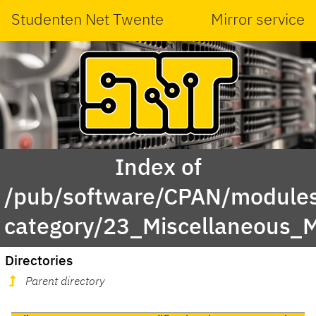
Studenten Net Twente
Mirror service
Index of
/pub/software/CPAN/modules
category/23_Miscellaneous
Directories
Parent directory