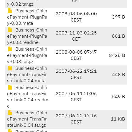
CET
y-0.02.tar.gz
Business-Onlin
2008-08-06 08:00
ePayment-PlugnPa
397 B
CEST
y-0.03.meta
Business-Onlin
2007-11-03 02:25
ePayment-PlugnPa
861 B
CET
y-0.03.readme
Business-Onlin
2008-08-06 07:47
ePayment-PlugnPa
8426 B
CEST
y-0.03.tar.gz
Business-Onlin
2007-06-22 17:21
ePayment-TransFir
448 B
CEST
steLink-0.04.meta
Business-Onlin
ePayment-TransFir
2007-05-11 20:06
549 B
steLink-0.04.readm
CEST
e
Business-Onlin
2007-06-22 17:16
ePayment-TransFir
11 KiB
CEST
steLink-0.04.tar.gz