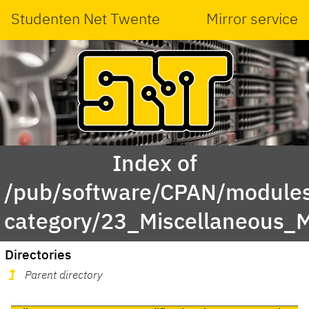
Studenten Net Twente
Mirror service
Index of
/pub/software/CPAN/modules
category/23_Miscellaneous_
Directories
Parent directory