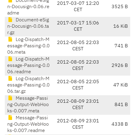
Document-eSig
2017-03-07 12:20
n-Docusign-0.06.re
3525 B
CET
adme
Document-eSig
2017-03-17 15:06
n-Docusign-0.06.ta
16 KiB
CET
r.gz
Log-Dispatch-M
2012-08-05 22:03
essage-Passing-0.0
741 B
CEST
06.meta
Log-Dispatch-M
2012-08-05 22:03
essage-Passing-0.0
2926 B
CEST
06.readme
Log-Dispatch-M
2012-08-05 22:05
essage-Passing-0.0
47 KiB
CEST
06.tar.gz
Message-Passi
2012-08-09 23:01
ng-Output-WebHoo
841 B
CEST
ks-0.007.meta
Message-Passi
2012-08-09 23:01
ng-Output-WebHoo
4338 B
CEST
ks-0.007.readme