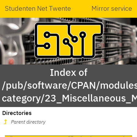
Studenten Net Twente
Mirror service
Index of
/pub/software/CPAN/modules
category/23_Miscellaneous_
Directories
Parent directory