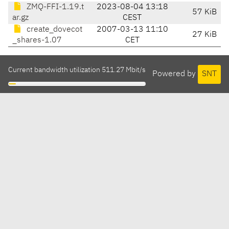
ZMQ-FFI-1.19.t
2023-08-04 13:18
57 KiB
ar.gz
CEST
create_dovecot
2007-03-13 11:10
27 KiB
_shares-1.07
CET
Current bandwidth utilization 511.27 Mbit/s
Powered by
SNT