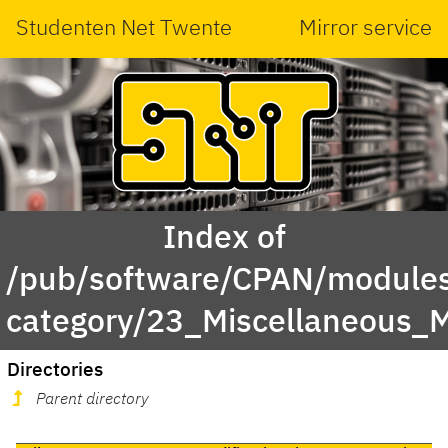
Studenten Net Twente
Mirror service
Index of
/pub/software/CPAN/modules
category/23_Miscellaneous_
Directories
Parent directory