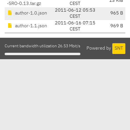
13 KiB
-SRO-0.13.tar.gz
CEST
2011-06-12 05:53
author-1.0.json
965 B
CEST
2011-06-16 07:15
author-1.1.json
969 B
CEST
Current bandwidth utilization 26.53 Mbit/s
Powered by
SNT