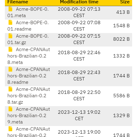
Filename
Modification time
Size
Acme-BOPE-0.
2008-09-22 07:13
413 B
01.meta
CEST
Acme-BOPE-0.
2008-09-22 07:08
1548 B
01.readme
CEST
Acme-BOPE-0.
2008-09-22 07:15
8022 B
01.tar.gz
CEST
Acme-CPANAut
2018-08-29 22:46
hors-Brazilian-0.2
1332 B
CEST
8.meta
Acme-CPANAut
2018-08-29 22:43
hors-Brazilian-0.2
1744 B
CEST
8.readme
Acme-CPANAut
2018-08-29 22:50
hors-Brazilian-0.2
5586 B
CEST
8.tar.gz
Acme-CPANAut
2023-12-13 19:02
hors-Brazilian-0.2
1329 B
CET
9.meta
Acme-CPANAut
2023-12-13 19:00
hors-Brazilian-0.2
1744 B