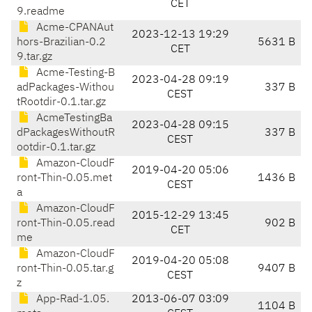
CET
9.readme
Acme-CPANAut
2023-12-13 19:29
hors-Brazilian-0.2
5631 B
CET
9.tar.gz
Acme-Testing-B
2023-04-28 09:19
adPackages-Withou
337 B
CEST
tRootdir-0.1.tar.gz
AcmeTestingBa
2023-04-28 09:15
dPackagesWithoutR
337 B
CEST
ootdir-0.1.tar.gz
Amazon-CloudF
2019-04-20 05:06
ront-Thin-0.05.met
1436 B
CEST
a
Amazon-CloudF
2015-12-29 13:45
ront-Thin-0.05.read
902 B
CET
me
Amazon-CloudF
2019-04-20 05:08
ront-Thin-0.05.tar.g
9407 B
CEST
z
App-Rad-1.05.
2013-06-07 03:09
1104 B