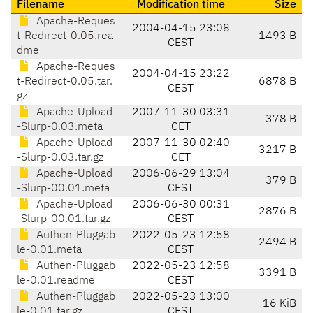
Filename
Modification time
Size
Apache-Reques
2004-04-15 23:08
t-Redirect-0.05.rea
1493 B
CEST
dme
Apache-Reques
2004-04-15 23:22
t-Redirect-0.05.tar.
6878 B
CEST
gz
Apache-Upload
2007-11-30 03:31
378 B
-Slurp-0.03.meta
CET
Apache-Upload
2007-11-30 02:40
3217 B
-Slurp-0.03.tar.gz
CET
Apache-Upload
2006-06-29 13:04
379 B
-Slurp-00.01.meta
CEST
Apache-Upload
2006-06-30 00:31
2876 B
-Slurp-00.01.tar.gz
CEST
Authen-Pluggab
2022-05-23 12:58
2494 B
le-0.01.meta
CEST
Authen-Pluggab
2022-05-23 12:58
3391 B
le-0.01.readme
CEST
Authen-Pluggab
2022-05-23 13:00
16 KiB
le-0.01.tar.gz
CEST