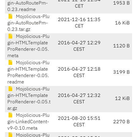
2021-12-16 11:34
gin-AutoRoutePm-
1953 B
CET
0.23.readme
Mojolicious-Plu
2021-12-16 11:35
gin-AutoRoutePm-
16 KiB
CET
0.23.tar.gz
Mojolicious-Plu
gin-HTMLTemplate
2016-04-27 12:29
1120 B
ProRenderer-0.05.
CEST
meta
Mojolicious-Plu
gin-HTMLTemplate
2016-04-27 12:18
3199 B
ProRenderer-0.05.
CEST
readme
Mojolicious-Plu
gin-HTMLTemplate
2016-04-27 12:32
12 KiB
ProRenderer-0.05.t
CEST
ar.gz
Mojolicious-Plu
2021-08-20 15:51
gin-LinkedContent-
2270 B
CEST
v9-0.10.meta
Mojolicious-Plu