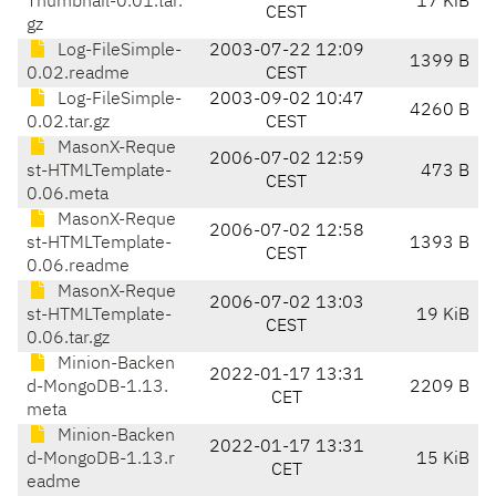
Thumbnail-0.01.tar.
17 KiB
CEST
gz
Log-FileSimple-
2003-07-22 12:09
1399 B
0.02.readme
CEST
Log-FileSimple-
2003-09-02 10:47
4260 B
0.02.tar.gz
CEST
MasonX-Reque
2006-07-02 12:59
st-HTMLTemplate-
473 B
CEST
0.06.meta
MasonX-Reque
2006-07-02 12:58
st-HTMLTemplate-
1393 B
CEST
0.06.readme
MasonX-Reque
2006-07-02 13:03
st-HTMLTemplate-
19 KiB
CEST
0.06.tar.gz
Minion-Backen
2022-01-17 13:31
d-MongoDB-1.13.
2209 B
CET
meta
Minion-Backen
2022-01-17 13:31
d-MongoDB-1.13.r
15 KiB
CET
eadme