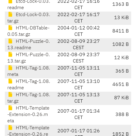
Etcd-Lock-0.03.
2022-02-17 16:16
1363 B
readme
CET
Etcd-Lock-0.03.
2022-02-17 16:17
13 KiB
tar.gz
CET
HTML-DBTable-
2004-01-12 00:42
8411 B
0.05.tar.gz
CET
HTML-Puzzle-0.
2002-08-09 23:27
1082 B
13.readme
CEST
HTML-Puzzle-0.
2002-08-09 23:37
12 KiB
13.tar.gz
CEST
HTML-Tag-1.08.
2007-11-05 13:11
365 B
meta
CET
HTML-Tag-1.08.
2007-11-05 13:10
4651 B
readme
CET
HTML-Tag-1.08.
2007-11-05 13:13
87 KiB
tar.gz
CET
HTML-Template
2007-01-17 01:34
-Extension-0.26.m
388 B
CET
eta
HTML-Template
2007-01-17 01:26
-Extension-0.26.re
1852 B