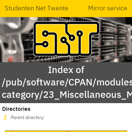
Studenten Net Twente
Mirror service
Index of
/pub/software/CPAN/modules
category/23_Miscellaneous_
Directories
Parent directory