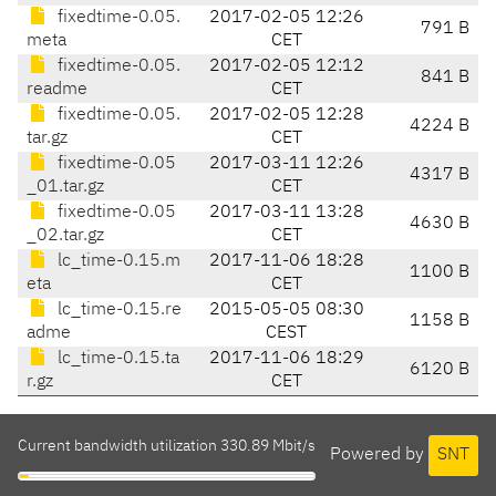
fixedtime-0.05.
2017-02-05 12:26
791 B
meta
CET
fixedtime-0.05.
2017-02-05 12:12
841 B
readme
CET
fixedtime-0.05.
2017-02-05 12:28
4224 B
tar.gz
CET
fixedtime-0.05
2017-03-11 12:26
4317 B
_01.tar.gz
CET
fixedtime-0.05
2017-03-11 13:28
4630 B
_02.tar.gz
CET
lc_time-0.15.m
2017-11-06 18:28
1100 B
eta
CET
lc_time-0.15.re
2015-05-05 08:30
1158 B
adme
CEST
lc_time-0.15.ta
2017-11-06 18:29
6120 B
r.gz
CET
Current bandwidth utilization 330.89 Mbit/s
Powered by
SNT