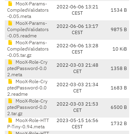
MooX-Params-
2022-06-06 13:21
CompiledValidators
1534 B
CEST
-0.05.meta
MooX-Params-
2022-06-06 13:17
CompiledValidators
9875 B
CEST
-0.05.readme
MooX-Params-
2022-06-06 13:28
CompiledValidators
10 KiB
CEST
-0.05.tar.gz
MooX-Role-Cry
2022-03-03 21:48
ptedPassword-0.0
1358 B
CET
2.meta
MooX-Role-Cry
2022-03-03 21:34
ptedPassword-0.0
1683 B
CET
2.readme
MooX-Role-Cry
2022-03-03 21:53
ptedPassword-0.0
6500 B
CET
2.tar.gz
MooX-Role-HTT
2023-05-15 16:56
1732 B
P-Tiny-0.94.meta
CEST