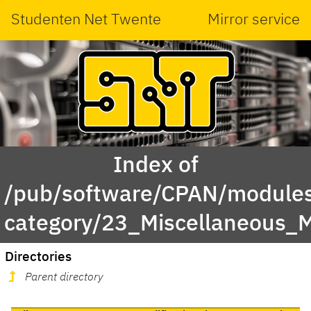
Studenten Net Twente
Mirror service
Index of
/pub/software/CPAN/modules
category/23_Miscellaneous_
Directories
Parent directory