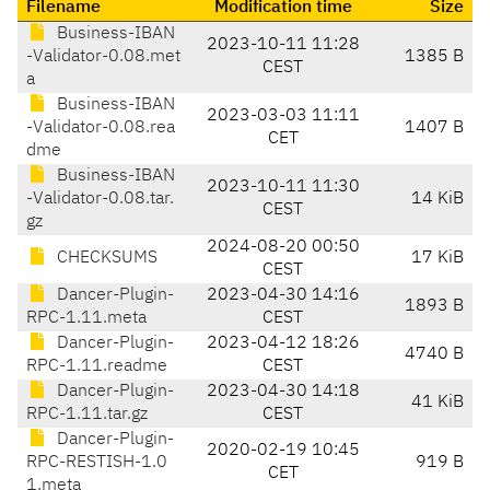
Filename
Modification time
Size
Business-IBAN
2023-10-11 11:28
-Validator-0.08.met
1385 B
CEST
a
Business-IBAN
2023-03-03 11:11
-Validator-0.08.rea
1407 B
CET
dme
Business-IBAN
2023-10-11 11:30
-Validator-0.08.tar.
14 KiB
CEST
gz
2024-08-20 00:50
CHECKSUMS
17 KiB
CEST
Dancer-Plugin-
2023-04-30 14:16
1893 B
RPC-1.11.meta
CEST
Dancer-Plugin-
2023-04-12 18:26
4740 B
RPC-1.11.readme
CEST
Dancer-Plugin-
2023-04-30 14:18
41 KiB
RPC-1.11.tar.gz
CEST
Dancer-Plugin-
2020-02-19 10:45
RPC-RESTISH-1.0
919 B
CET
1.meta