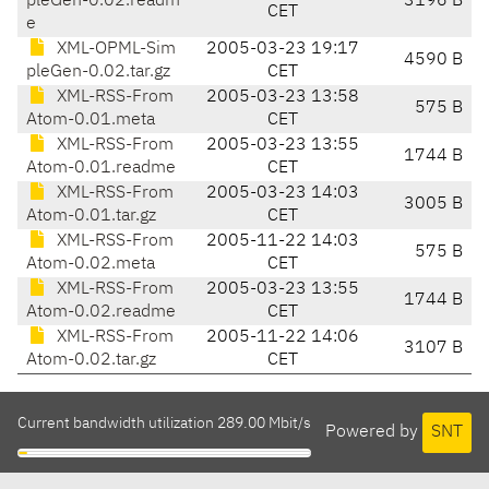
pleGen-0.02.readm
3196 B
CET
e
XML-OPML-Sim
2005-03-23 19:17
4590 B
pleGen-0.02.tar.gz
CET
XML-RSS-From
2005-03-23 13:58
575 B
Atom-0.01.meta
CET
XML-RSS-From
2005-03-23 13:55
1744 B
Atom-0.01.readme
CET
XML-RSS-From
2005-03-23 14:03
3005 B
Atom-0.01.tar.gz
CET
XML-RSS-From
2005-11-22 14:03
575 B
Atom-0.02.meta
CET
XML-RSS-From
2005-03-23 13:55
1744 B
Atom-0.02.readme
CET
XML-RSS-From
2005-11-22 14:06
3107 B
Atom-0.02.tar.gz
CET
Current bandwidth utilization 289.00 Mbit/s
Powered by
SNT