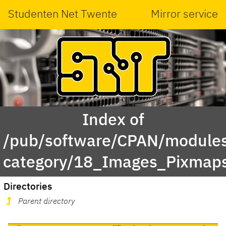
Studenten Net Twente
Mirror service
Index of
/pub/software/CPAN/modules
category/18_Images_Pixmap
Directories
Parent directory