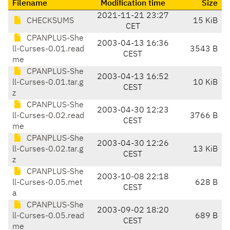
Filename
Modification time
Size
2021-11-21 23:27
CHECKSUMS
15 KiB
CET
CPANPLUS-She
2003-04-13 16:36
ll-Curses-0.01.read
3543 B
CEST
me
CPANPLUS-She
2003-04-13 16:52
ll-Curses-0.01.tar.g
10 KiB
CEST
z
CPANPLUS-She
2003-04-30 12:23
ll-Curses-0.02.read
3766 B
CEST
me
CPANPLUS-She
2003-04-30 12:26
ll-Curses-0.02.tar.g
13 KiB
CEST
z
CPANPLUS-She
2003-10-08 22:18
ll-Curses-0.05.met
628 B
CEST
a
CPANPLUS-She
2003-09-02 18:20
ll-Curses-0.05.read
689 B
CEST
me