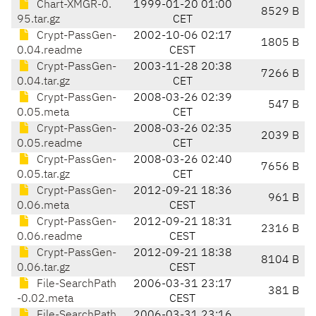
Chart-XMGR-0.
1999-01-20 01:00
8529 B
95.tar.gz
CET
Crypt-PassGen-
2002-10-06 02:17
1805 B
0.04.readme
CEST
Crypt-PassGen-
2003-11-28 20:38
7266 B
0.04.tar.gz
CET
Crypt-PassGen-
2008-03-26 02:39
547 B
0.05.meta
CET
Crypt-PassGen-
2008-03-26 02:35
2039 B
0.05.readme
CET
Crypt-PassGen-
2008-03-26 02:40
7656 B
0.05.tar.gz
CET
Crypt-PassGen-
2012-09-21 18:36
961 B
0.06.meta
CEST
Crypt-PassGen-
2012-09-21 18:31
2316 B
0.06.readme
CEST
Crypt-PassGen-
2012-09-21 18:38
8104 B
0.06.tar.gz
CEST
File-SearchPath
2006-03-31 23:17
381 B
-0.02.meta
CEST
File-SearchPath
2006-03-31 23:16