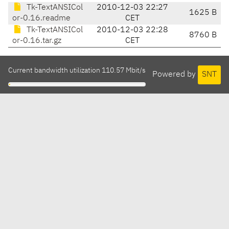
Tk-TextANSICol
2010-12-03 22:27
1625 B
or-0.16.readme
CET
Tk-TextANSICol
2010-12-03 22:28
8760 B
or-0.16.tar.gz
CET
Current bandwidth utilization 110.57 Mbit/s
Powered by
SNT