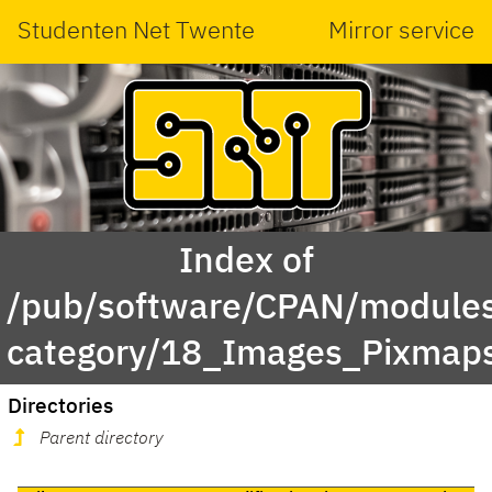
Studenten Net Twente
Mirror service
Index of
/pub/software/CPAN/modules
category/18_Images_Pixmap
Directories
Parent directory