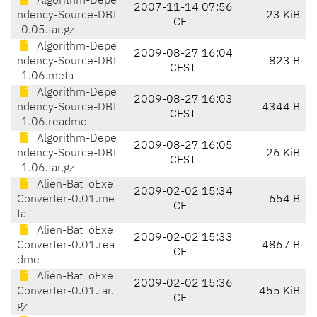
Algorithm-Depe
2007-11-14 07:56
ndency-Source-DBI
23 KiB
CET
-0.05.tar.gz
Algorithm-Depe
2009-08-27 16:04
ndency-Source-DBI
823 B
CEST
-1.06.meta
Algorithm-Depe
2009-08-27 16:03
ndency-Source-DBI
4344 B
CEST
-1.06.readme
Algorithm-Depe
2009-08-27 16:05
ndency-Source-DBI
26 KiB
CEST
-1.06.tar.gz
Alien-BatToExe
2009-02-02 15:34
Converter-0.01.me
654 B
CET
ta
Alien-BatToExe
2009-02-02 15:33
Converter-0.01.rea
4867 B
CET
dme
Alien-BatToExe
2009-02-02 15:36
Converter-0.01.tar.
455 KiB
CET
gz