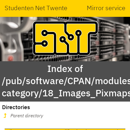
Studenten Net Twente
Mirror service
Index of
/pub/software/CPAN/modules
category/18_Images_Pixmap
Directories
Parent directory