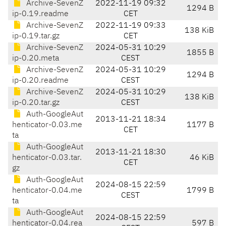
Archive-SevenZ
2022-11-19 09:32
1294 B
ip-0.19.readme
CET
Archive-SevenZ
2022-11-19 09:33
138 KiB
ip-0.19.tar.gz
CET
Archive-SevenZ
2024-05-31 10:29
1855 B
ip-0.20.meta
CEST
Archive-SevenZ
2024-05-31 10:29
1294 B
ip-0.20.readme
CEST
Archive-SevenZ
2024-05-31 10:29
138 KiB
ip-0.20.tar.gz
CEST
Auth-GoogleAut
2013-11-21 18:34
henticator-0.03.me
1177 B
CET
ta
Auth-GoogleAut
2013-11-21 18:30
henticator-0.03.tar.
46 KiB
CET
gz
Auth-GoogleAut
2024-08-15 22:59
henticator-0.04.me
1799 B
CEST
ta
Auth-GoogleAut
2024-08-15 22:59
henticator-0.04.rea
597 B