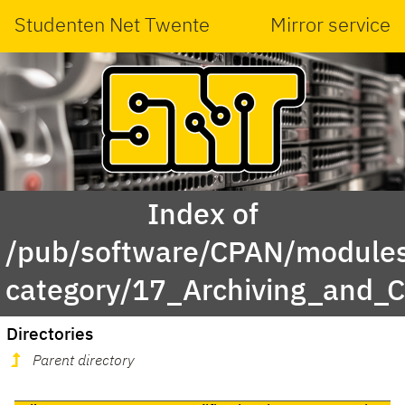
Studenten Net Twente
Mirror service
Index of
/pub/software/CPAN/modules
category/17_Archiving_and_
Directories
Parent directory