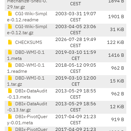
Mechanize-Shell-0.
1894 B
CEST
29.tar.gz
CGI-Wiki-Simpl
2003-03-31 19:07
1901 B
e-0.12.readme
CEST
CGI-Wiki-Simpl
2003-04-05 23:06
31 KiB
e-0.12.tar.gz
CEST
2026-07-28 19:49
CHECKSUMS
122 KiB
CEST
DBD-WMI-0.1
2019-03-10 11:59
1416 B
1.meta
CET
DBD-WMI-0.1
2018-05-12 09:05
962 B
1.readme
CEST
DBD-WMI-0.1
2019-03-10 12:00
15 KiB
1.tar.gz
CET
DBIx-DataAudit
2013-05-29 18:55
962 B
-0.13.meta
CEST
DBIx-DataAudit
2013-05-29 18:56
12 KiB
-0.13.tar.gz
CEST
DBIx-PivotQuer
2017-04-09 21:23
919 B
y-0.01.meta
CEST
DBIx-PivotQuer
2017-04-09 21:23