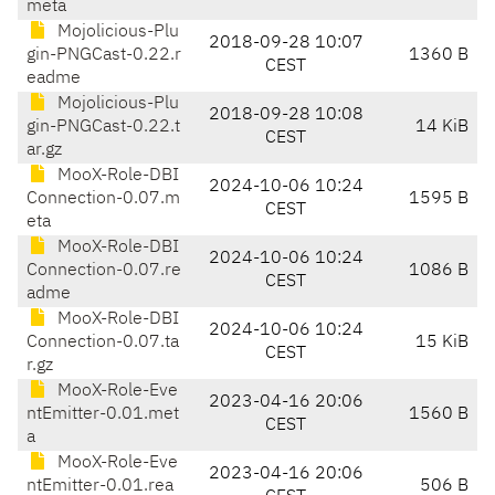
meta
Mojolicious-Plu
2018-09-28 10:07
gin-PNGCast-0.22.r
1360 B
CEST
eadme
Mojolicious-Plu
2018-09-28 10:08
gin-PNGCast-0.22.t
14 KiB
CEST
ar.gz
MooX-Role-DBI
2024-10-06 10:24
Connection-0.07.m
1595 B
CEST
eta
MooX-Role-DBI
2024-10-06 10:24
Connection-0.07.re
1086 B
CEST
adme
MooX-Role-DBI
2024-10-06 10:24
Connection-0.07.ta
15 KiB
CEST
r.gz
MooX-Role-Eve
2023-04-16 20:06
ntEmitter-0.01.met
1560 B
CEST
a
MooX-Role-Eve
2023-04-16 20:06
ntEmitter-0.01.rea
506 B