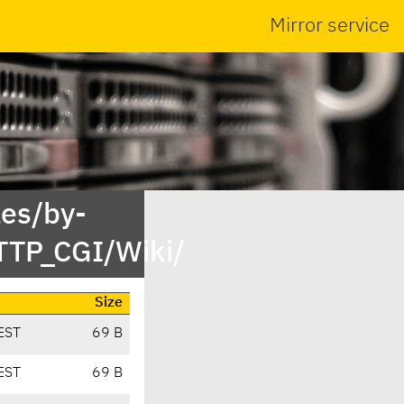
Mirror service
es/by-
TP_CGI/Wiki/
Size
EST
69 B
EST
69 B