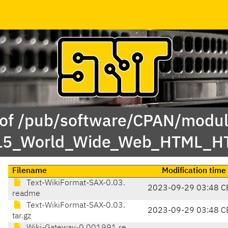
 of /pub/software/CPAN/modul
/15_World_Wide_Web_HTML_HT
Filename
Modification time
Text-WikiFormat-SAX-0.03.
2023-09-29 03:48 C
readme
Text-WikiFormat-SAX-0.03.
2023-09-29 03:48 C
tar.gz