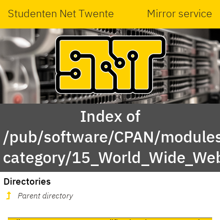
Studenten Net Twente
Mirror service
Index of
/pub/software/CPAN/modules
category/15_World_Wide_We
Directories
Parent directory