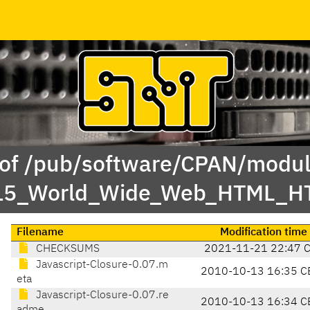
 of /pub/software/CPAN/modul
/15_World_Wide_Web_HTML_HT
Filename
Modification time
CHECKSUMS
2021-11-21 22:47 
Javascript-Closure-0.07.m
2010-10-13 16:35 C
eta
Javascript-Closure-0.07.re
2010-10-13 16:34 C