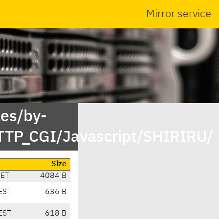
Mirror service
es/by-
TP_CGI/Javascript/SHIRIRU/
Size
CET
4084 B
EST
636 B
EST
618 B