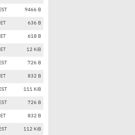
EST
9466 B
CET
636 B
CET
618 B
CET
12 KiB
EST
726 B
CET
832 B
EST
111 KiB
EST
726 B
CET
832 B
EST
112 KiB