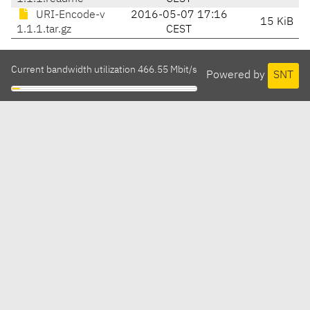
URI-Encode-v
2016-05-07 17:16
15 KiB
1.1.1.tar.gz
CEST
Current bandwidth utilization 466.55 Mbit/s
Powered by
SNT