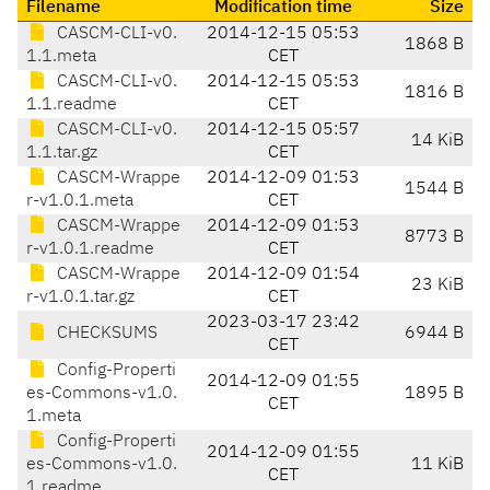
Filename
Modification time
Size
CASCM-CLI-v0.
2014-12-15 05:53
1868 B
1.1.meta
CET
CASCM-CLI-v0.
2014-12-15 05:53
1816 B
1.1.readme
CET
CASCM-CLI-v0.
2014-12-15 05:57
14 KiB
1.1.tar.gz
CET
CASCM-Wrappe
2014-12-09 01:53
1544 B
r-v1.0.1.meta
CET
CASCM-Wrappe
2014-12-09 01:53
8773 B
r-v1.0.1.readme
CET
CASCM-Wrappe
2014-12-09 01:54
23 KiB
r-v1.0.1.tar.gz
CET
2023-03-17 23:42
CHECKSUMS
6944 B
CET
Config-Properti
2014-12-09 01:55
es-Commons-v1.0.
1895 B
CET
1.meta
Config-Properti
2014-12-09 01:55
es-Commons-v1.0.
11 KiB
CET
1.readme