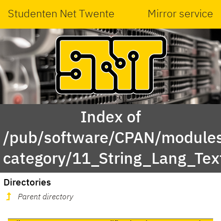
Studenten Net Twente
Mirror service
Index of
/pub/software/CPAN/modules
category/11_String_Lang_Te
Directories
Parent directory