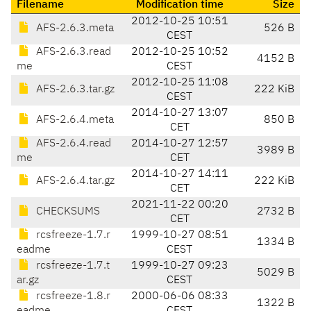
Filename
Modification time
Size
2012-10-25 10:51
AFS-2.6.3.meta
526 B
CEST
AFS-2.6.3.read
2012-10-25 10:52
4152 B
me
CEST
2012-10-25 11:08
AFS-2.6.3.tar.gz
222 KiB
CEST
2014-10-27 13:07
AFS-2.6.4.meta
850 B
CET
AFS-2.6.4.read
2014-10-27 12:57
3989 B
me
CET
2014-10-27 14:11
AFS-2.6.4.tar.gz
222 KiB
CET
2021-11-22 00:20
CHECKSUMS
2732 B
CET
rcsfreeze-1.7.r
1999-10-27 08:51
1334 B
eadme
CEST
rcsfreeze-1.7.t
1999-10-27 09:23
5029 B
ar.gz
CEST
rcsfreeze-1.8.r
2000-06-06 08:33
1322 B