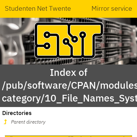
Studenten Net Twente
Mirror service
Index of
/pub/software/CPAN/modules
category/10_File_Names_Sy
Directories
Parent directory