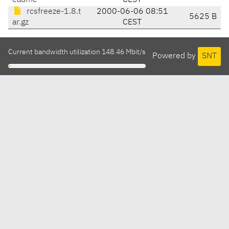
eadme
CEST
rcsfreeze-1.8.t
2000-06-06 08:51
5625 B
ar.gz
CEST
Current bandwidth utilization 148.46 Mbit/s
Powered by
SNT