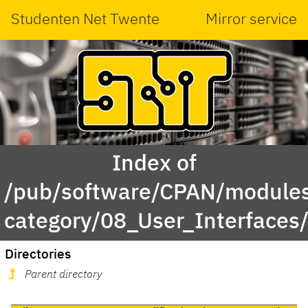
Studenten Net Twente
Mirror service
Index of
/pub/software/CPAN/modules
category/08_User_Interfaces
Directories
Parent directory