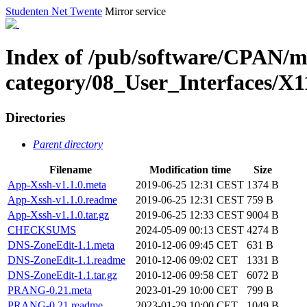
Studenten Net Twente
Mirror service
Index of /pub/software/CPAN/m
category/08_User_Interfaces/X
Directories
Parent directory
Filename
Modification time
Size
App-Xssh-v1.1.0.meta
2019-06-25 12:31 CEST
1374 B
App-Xssh-v1.1.0.readme
2019-06-25 12:31 CEST
759 B
App-Xssh-v1.1.0.tar.gz
2019-06-25 12:33 CEST
9004 B
CHECKSUMS
2024-05-09 00:13 CEST
4274 B
DNS-ZoneEdit-1.1.meta
2010-12-06 09:45 CET
631 B
DNS-ZoneEdit-1.1.readme
2010-12-06 09:02 CET
1331 B
DNS-ZoneEdit-1.1.tar.gz
2010-12-06 09:58 CET
6072 B
PRANG-0.21.meta
2023-01-29 10:00 CET
799 B
PRANG-0.21.readme
2023-01-29 10:00 CET
1049 B