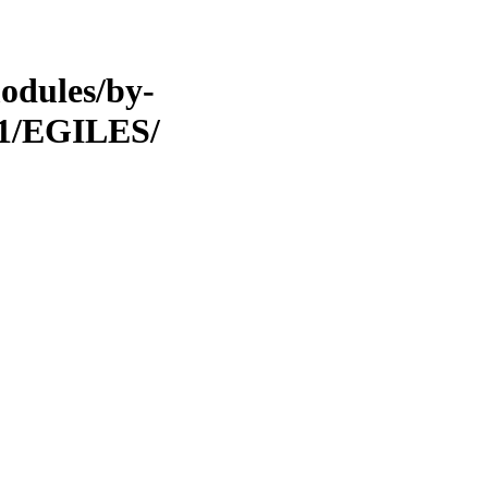
odules/by-
11/EGILES/