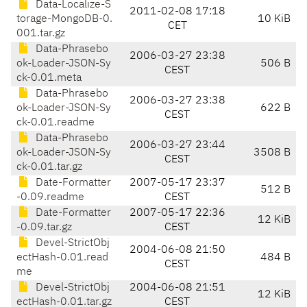
Data-Localize-S
2011-02-08 17:18
torage-MongoDB-0.
10 KiB
CET
001.tar.gz
Data-Phrasebo
2006-03-27 23:38
ok-Loader-JSON-Sy
506 B
CEST
ck-0.01.meta
Data-Phrasebo
2006-03-27 23:38
ok-Loader-JSON-Sy
622 B
CEST
ck-0.01.readme
Data-Phrasebo
2006-03-27 23:44
ok-Loader-JSON-Sy
3508 B
CEST
ck-0.01.tar.gz
Date-Formatter
2007-05-17 23:37
512 B
-0.09.readme
CEST
Date-Formatter
2007-05-17 22:36
12 KiB
-0.09.tar.gz
CEST
Devel-StrictObj
2004-06-08 21:50
ectHash-0.01.read
484 B
CEST
me
Devel-StrictObj
2004-06-08 21:51
12 KiB
ectHash-0.01.tar.gz
CEST