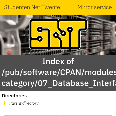
Studenten Net Twente
Mirror service
Index of
/pub/software/CPAN/modules
category/07_Database_Inte
Directories
Parent directory