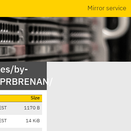
Mirror service
es/by-
M/PRBRENAN/
Size
EST
1170 B
EST
14 KiB