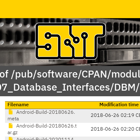
 of /pub/software/CPAN/modul
/07_Database_Interfaces/DB
Filename
Modification time
Android-Build-20180626.
2018-06-26 02:19 C
meta
Android-Build-20180626.t
2018-06-26 02:20 C
ar.gz