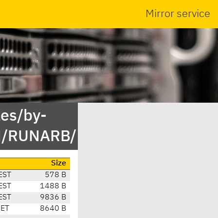
Mirror service
es/by-
ON/RUNARB/
Size
EST
578 B
EST
1488 B
EST
9836 B
CET
8640 B