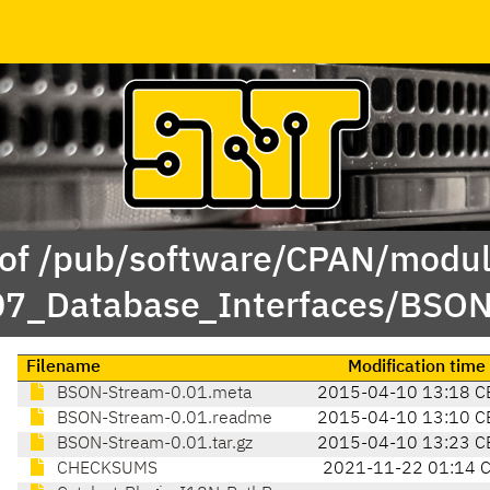
 of /pub/software/CPAN/modul
/07_Database_Interfaces/BS
Filename
Modification time
BSON-Stream-0.01.meta
2015-04-10 13:18 C
BSON-Stream-0.01.readme
2015-04-10 13:10 C
BSON-Stream-0.01.tar.gz
2015-04-10 13:23 C
CHECKSUMS
2021-11-22 01:14 