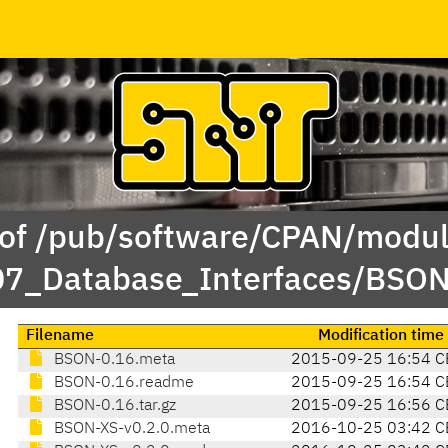
 of /pub/software/CPAN/modul
/07_Database_Interfaces/BS
Filename
Modification time
BSON-0.16.meta
2015-09-25 16:54 C
BSON-0.16.readme
2015-09-25 16:54 C
BSON-0.16.tar.gz
2015-09-25 16:56 C
BSON-XS-v0.2.0.meta
2016-10-25 03:42 C