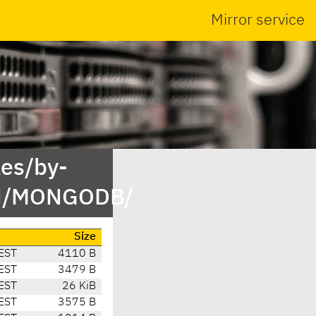
Mirror service
es/by-
ON/MONGODB/
Size
EST
4110 B
EST
3479 B
EST
26 KiB
EST
3575 B