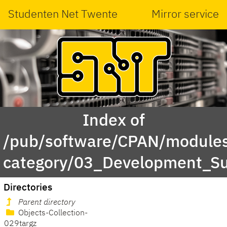
Studenten Net Twente
Mirror service
Index of
/pub/software/CPAN/modules
category/03_Development_Su
Directories
Parent directory
Objects-Collection-
029targz