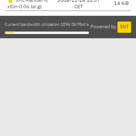
XML-Handler-E
2008-11-24 10:57
14 KiB
xtOn-0.06.tar.gz
CET
Current bandwidth utilization 1096.06 Mbit/s
Powered by
SNT