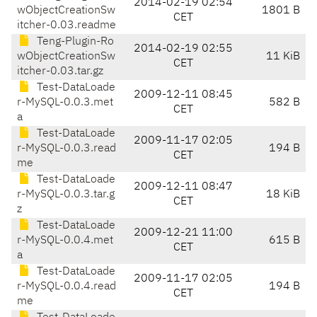
2014-02-19 02:54
wObjectCreationSw
1801 B
CET
itcher-0.03.readme
Teng-Plugin-Ro
2014-02-19 02:55
wObjectCreationSw
11 KiB
CET
itcher-0.03.tar.gz
Test-DataLoade
2009-12-11 08:45
r-MySQL-0.0.3.met
582 B
CET
a
Test-DataLoade
2009-11-17 02:05
r-MySQL-0.0.3.read
194 B
CET
me
Test-DataLoade
2009-12-11 08:47
r-MySQL-0.0.3.tar.g
18 KiB
CET
z
Test-DataLoade
2009-12-21 11:00
r-MySQL-0.0.4.met
615 B
CET
a
Test-DataLoade
2009-11-17 02:05
r-MySQL-0.0.4.read
194 B
CET
me