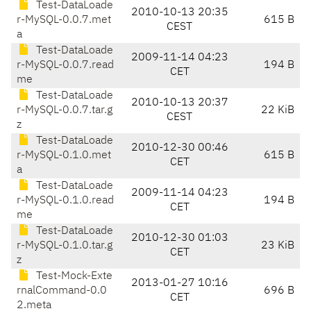
Test-DataLoade
2010-10-13 20:35
r-MySQL-0.0.7.met
615 B
CEST
a
Test-DataLoade
2009-11-14 04:23
r-MySQL-0.0.7.read
194 B
CET
me
Test-DataLoade
2010-10-13 20:37
r-MySQL-0.0.7.tar.g
22 KiB
CEST
z
Test-DataLoade
2010-12-30 00:46
r-MySQL-0.1.0.met
615 B
CET
a
Test-DataLoade
2009-11-14 04:23
r-MySQL-0.1.0.read
194 B
CET
me
Test-DataLoade
2010-12-30 01:03
r-MySQL-0.1.0.tar.g
23 KiB
CET
z
Test-Mock-Exte
2013-01-27 10:16
rnalCommand-0.0
696 B
CET
2.meta