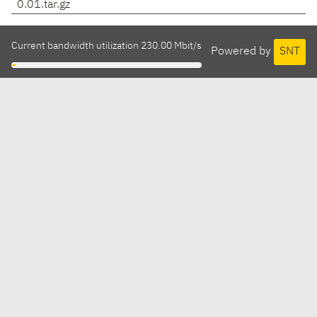
0.01.tar.gz
Current bandwidth utilization 230.00 Mbit/s
Powered by
SNT