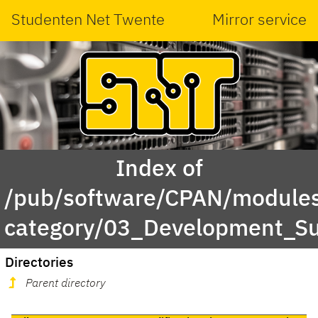
Studenten Net Twente
Mirror service
Index of
/pub/software/CPAN/modules
category/03_Development_S
Directories
Parent directory