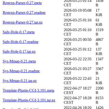
2026-03-25 01:14
1458
Regexp-Parser-0.27.meta
CET
B
2026-03-19 05:08
17
Regexp-Parser-0.27.readme
CET
KiB
2026-03-25 01:16
61
Regexp-Parser-0.27.tar.gz
CET
KiB
2026-03-25 01:10
1519
Safe-Hole-0.17.meta
CET
B
2026-03-25 00:50
4867
Safe-Hole-0.17.readme
CET
B
2026-03-25 01:12
137
Safe-Hole-0.17.tar.gz
CET
KiB
2026-03-22 22:35
1347
Sys-Mmap-0.21.meta
CET
B
2026-03-21 03:27
3367
Sys-Mmap-0.21.readme
CET
B
2026-03-22 22:43
21
Sys-Mmap-0.21.tar.gz
CET
KiB
2022-04-27 18:27
2200
Template-Plugin-CGI-3.101.meta
CEST
B
2022-04-27 18:28
8153
Template-Plugin-CGI-3.101.tar.gz
CEST
B
2022-04-26 18:20
1426