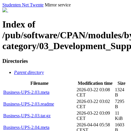
Studenten Net Twente
Mirror service
Index of
/pub/software/CPAN/modules/b
category/03_Development_Sup
Directories
Parent directory
Filename
Modification time
Size
2026-03-22 03:08
1324
Business-UPS-2.03.meta
CET
B
2026-03-22 03:02
7295
Business-UPS-2.03.readme
CET
B
2026-03-22 03:09
11
Business-UPS-2.03.tar.gz
CET
KiB
2026-04-04 05:58
1603
Business-UPS-2.04.meta
CEST
B