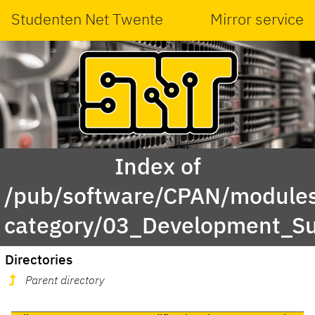
Studenten Net Twente
Mirror service
Index of
/pub/software/CPAN/modules
category/03_Development_Su
Directories
Parent directory