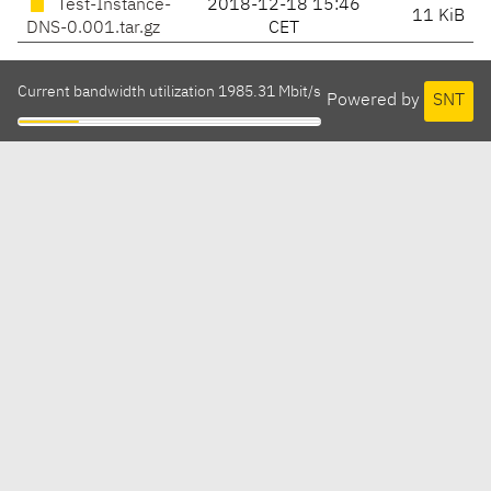
Test-Instance-
2018-12-18 15:46
11 KiB
DNS-0.001.tar.gz
CET
Current bandwidth utilization 1985.31 Mbit/s
Powered by
SNT