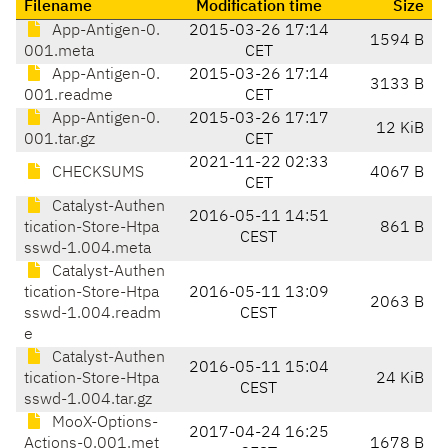
Filename
Modification time
Size
App-Antigen-0.
2015-03-26 17:14
1594 B
001.meta
CET
App-Antigen-0.
2015-03-26 17:14
3133 B
001.readme
CET
App-Antigen-0.
2015-03-26 17:17
12 KiB
001.tar.gz
CET
2021-11-22 02:33
CHECKSUMS
4067 B
CET
Catalyst-Authen
2016-05-11 14:51
tication-Store-Htpa
861 B
CEST
sswd-1.004.meta
Catalyst-Authen
tication-Store-Htpa
2016-05-11 13:09
2063 B
sswd-1.004.readm
CEST
e
Catalyst-Authen
2016-05-11 15:04
tication-Store-Htpa
24 KiB
CEST
sswd-1.004.tar.gz
MooX-Options-
2017-04-24 16:25
Actions-0.001.met
1678 B