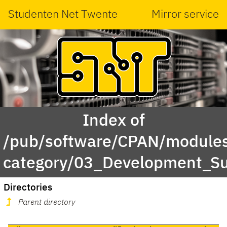
Studenten Net Twente
Mirror service
Index of
/pub/software/CPAN/modules
category/03_Development_Su
Directories
Parent directory