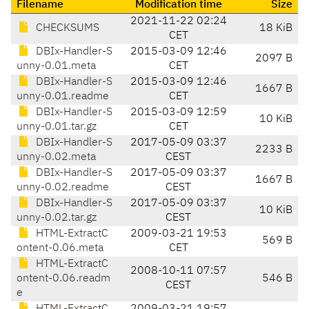
Filename
Modification time
Size
2021-11-22 02:24
CHECKSUMS
18 KiB
CET
DBIx-Handler-S
2015-03-09 12:46
2097 B
unny-0.01.meta
CET
DBIx-Handler-S
2015-03-09 12:46
1667 B
unny-0.01.readme
CET
DBIx-Handler-S
2015-03-09 12:59
10 KiB
unny-0.01.tar.gz
CET
DBIx-Handler-S
2017-05-09 03:37
2233 B
unny-0.02.meta
CEST
DBIx-Handler-S
2017-05-09 03:37
1667 B
unny-0.02.readme
CEST
DBIx-Handler-S
2017-05-09 03:37
10 KiB
unny-0.02.tar.gz
CEST
HTML-ExtractC
2009-03-21 19:53
569 B
ontent-0.06.meta
CET
HTML-ExtractC
2008-10-11 07:57
ontent-0.06.readm
546 B
CEST
e