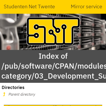
Studenten Net Twente
Mirror service
Index of
/pub/software/CPAN/modules
category/03_Development_S
Directories
Parent directory