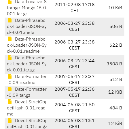
Data-Localize-S
2011-02-08 17:18
torage-MongoDB-0.
10 KiB
CET
001.tar.gz
Data-Phrasebo
2006-03-27 23:38
ok-Loader-JSON-Sy
506 B
CEST
ck-0.01.meta
Data-Phrasebo
2006-03-27 23:38
ok-Loader-JSON-Sy
622 B
CEST
ck-0.01.readme
Data-Phrasebo
2006-03-27 23:44
ok-Loader-JSON-Sy
3508 B
CEST
ck-0.01.tar.gz
Date-Formatter
2007-05-17 23:37
512 B
-0.09.readme
CEST
Date-Formatter
2007-05-17 22:36
12 KiB
-0.09.tar.gz
CEST
Devel-StrictObj
2004-06-08 21:50
ectHash-0.01.read
484 B
CEST
me
Devel-StrictObj
2004-06-08 21:51
12 KiB
ectHash-0.01.tar.gz
CEST