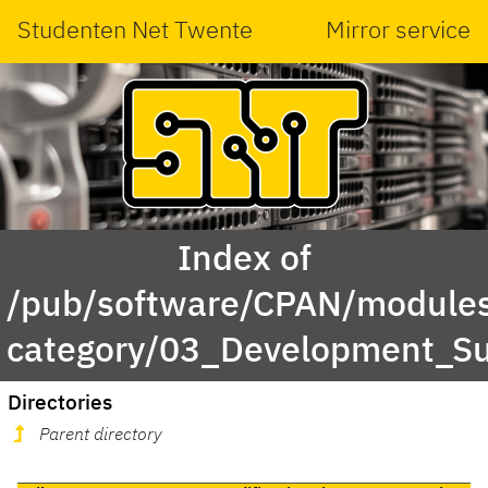
Studenten Net Twente
Mirror service
Index of
/pub/software/CPAN/modules
category/03_Development_Su
Directories
Parent directory