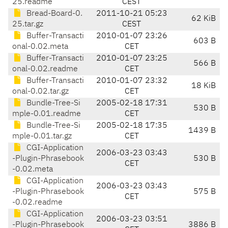
25.readme
CEST
Bread-Board-0.
2011-10-21 05:23
62 KiB
25.tar.gz
CEST
Buffer-Transacti
2010-01-07 23:26
603 B
onal-0.02.meta
CET
Buffer-Transacti
2010-01-07 23:25
566 B
onal-0.02.readme
CET
Buffer-Transacti
2010-01-07 23:32
18 KiB
onal-0.02.tar.gz
CET
Bundle-Tree-Si
2005-02-18 17:31
530 B
mple-0.01.readme
CET
Bundle-Tree-Si
2005-02-18 17:35
1439 B
mple-0.01.tar.gz
CET
CGI-Application
2006-03-23 03:43
-Plugin-Phrasebook
530 B
CET
-0.02.meta
CGI-Application
2006-03-23 03:43
-Plugin-Phrasebook
575 B
CET
-0.02.readme
CGI-Application
2006-03-23 03:51
-Plugin-Phrasebook
3886 B