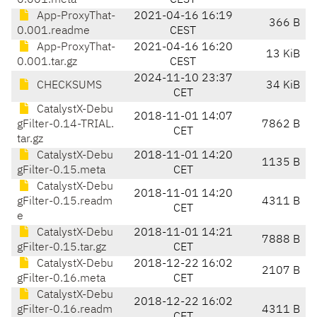
0.001.meta
CEST
App-ProxyThat-
2021-04-16 16:19
366 B
0.001.readme
CEST
App-ProxyThat-
2021-04-16 16:20
13 KiB
0.001.tar.gz
CEST
2024-11-10 23:37
CHECKSUMS
34 KiB
CET
CatalystX-Debu
2018-11-01 14:07
gFilter-0.14-TRIAL.
7862 B
CET
tar.gz
CatalystX-Debu
2018-11-01 14:20
1135 B
gFilter-0.15.meta
CET
CatalystX-Debu
2018-11-01 14:20
gFilter-0.15.readm
4311 B
CET
e
CatalystX-Debu
2018-11-01 14:21
7888 B
gFilter-0.15.tar.gz
CET
CatalystX-Debu
2018-12-22 16:02
2107 B
gFilter-0.16.meta
CET
CatalystX-Debu
2018-12-22 16:02
gFilter-0.16.readm
4311 B