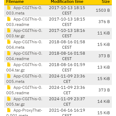
Filename
Modification time
Size
App-CGIThis-0.
2017-10-13 18:15
1503 B
003.meta
CEST
App-CGIThis-0.
2017-10-13 18:15
376 B
003.readme
CEST
App-CGIThis-0.
2017-10-13 18:16
11 KiB
003.tar.gz
CEST
App-CGIThis-0.
2018-08-16 01:58
15 KiB
004.meta
CEST
App-CGIThis-0.
2018-08-16 01:58
373 B
004.readme
CEST
App-CGIThis-0.
2018-08-16 01:59
13 KiB
004.tar.gz
CEST
App-CGIThis-0.
2024-11-09 23:36
15 KiB
005.meta
CET
App-CGIThis-0.
2024-11-09 23:36
373 B
005.readme
CET
App-CGIThis-0.
2024-11-09 23:37
14 KiB
005.tar.gz
CET
App-ProxyThat-
2021-04-16 16:19
15 KiB