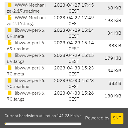
WWW-Mechani
2023-04-27 17:45
68 KiB
ze-2.17.readme
CEST
WWW-Mechani
2023-04-27 17:49
193 KiB
ze-2.17.tar.gz
CEST
libwww-perl-6.
2023-04-29 15:14
34 KiB
69.meta
CEST
libwww-perl-6.
2023-04-29 15:14
383 B
69.readme
CEST
libwww-perl-6.
2023-04-29 15:15
179 KiB
69.tar.gz
CEST
libwww-perl-6.
2023-04-30 15:23
34 KiB
70.meta
CEST
libwww-perl-6.
2023-04-30 15:23
383 B
70.readme
CEST
libwww-perl-6.
2023-04-30 15:26
180 KiB
70.tar.gz
CEST
Current bandwidth utilization 141.28 Mbit/s
Powered by
SNT