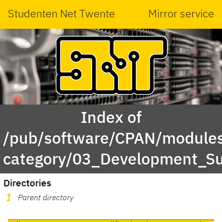
Studenten Net Twente
Mirror service
Index of
/pub/software/CPAN/modules
category/03_Development_S
Directories
Parent directory