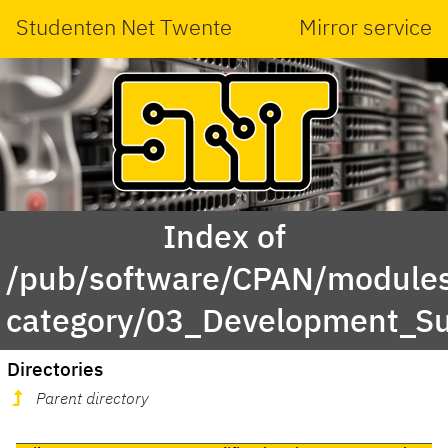
Studenten Net Twente
Mirror service
Index of
/pub/software/CPAN/modules
category/03_Development_S
Directories
Parent directory