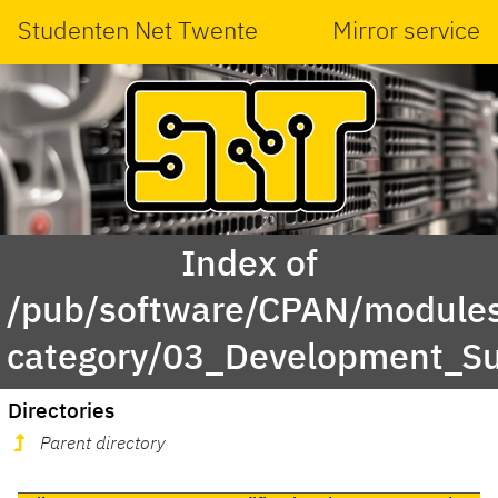
Studenten Net Twente
Mirror service
Index of
/pub/software/CPAN/modules
category/03_Development_S
Directories
Parent directory