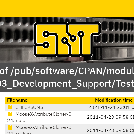
 of /pub/software/CPAN/modul
03_Development_Support/Tes
Filename
Modification time
CHECKSUMS
2021-11-21 23:01 
MooseX-AttributeCloner-0.
2011-04-23 09:58 C
24.meta
MooseX-AttributeCloner-0.
2011-04-23 09:58 C