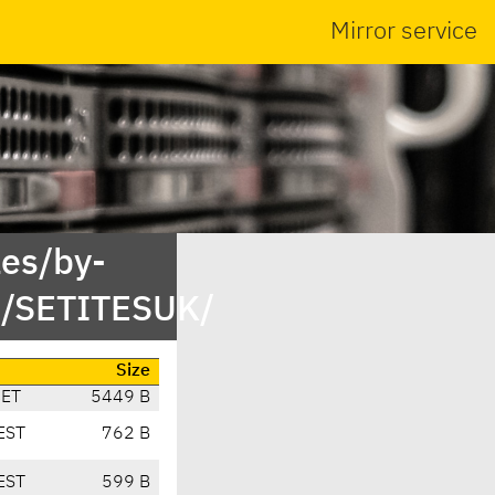
Mirror service
es/by-
t/SETITESUK/
Size
CET
5449 B
EST
762 B
EST
599 B