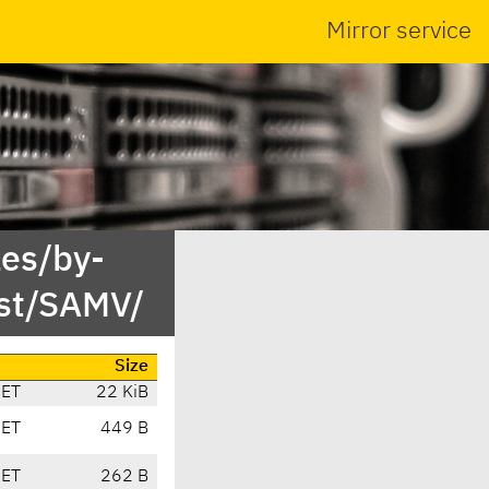
Mirror service
es/by-
st/SAMV/
Size
CET
22 KiB
CET
449 B
CET
262 B