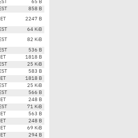
EST
65 B
EST
858 B
CET
2247 B
EST
64 KiB
EST
82 KiB
EST
536 B
CET
1818 B
EST
25 KiB
EST
583 B
CET
1818 B
EST
25 KiB
EST
566 B
CET
248 B
EST
71 KiB
CET
563 B
CET
248 B
CET
69 KiB
CET
294 B