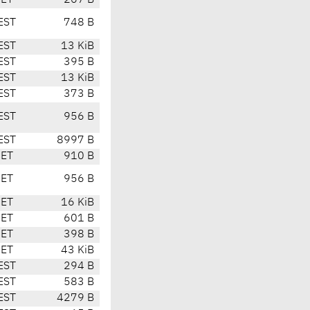
CET
267 B
EST
748 B
EST
13 KiB
EST
395 B
EST
13 KiB
EST
373 B
EST
956 B
EST
8997 B
CET
910 B
CET
956 B
CET
16 KiB
CET
601 B
CET
398 B
CET
43 KiB
EST
294 B
EST
583 B
EST
4279 B