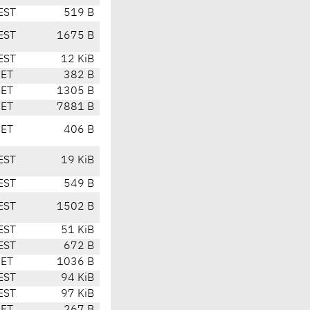
EST
519 B
EST
1675 B
EST
12 KiB
CET
382 B
CET
1305 B
CET
7881 B
CET
406 B
EST
19 KiB
EST
549 B
EST
1502 B
EST
51 KiB
EST
672 B
CET
1036 B
EST
94 KiB
EST
97 KiB