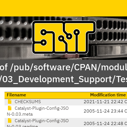
 of /pub/software/CPAN/modul
y/03_Development_Support/Te
Filename
Modification time
CHECKSUMS
2021-11-21 22:42 
Catalyst-Plugin-Config-JSO
2005-11-24 23:44 
N-0.03.meta
Catalyst-Plugin-Config-JSO
2005-11-24 22:48 