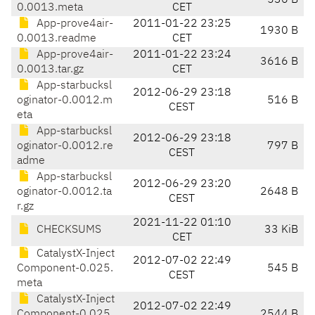
536 B
0.0013.meta
CET
App-prove4air-
2011-01-22 23:25
1930 B
0.0013.readme
CET
App-prove4air-
2011-01-22 23:24
3616 B
0.0013.tar.gz
CET
App-starbucksl
2012-06-29 23:18
oginator-0.0012.m
516 B
CEST
eta
App-starbucksl
2012-06-29 23:18
oginator-0.0012.re
797 B
CEST
adme
App-starbucksl
2012-06-29 23:20
oginator-0.0012.ta
2648 B
CEST
r.gz
2021-11-22 01:10
CHECKSUMS
33 KiB
CET
CatalystX-Inject
2012-07-02 22:49
Component-0.025.
545 B
CEST
meta
CatalystX-Inject
2012-07-02 22:49
Component-0.025.
2544 B