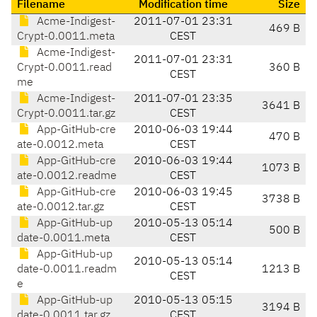
Filename
Modification time
Size
Acme-Indigest-
2011-07-01 23:31
469 B
Crypt-0.0011.meta
CEST
Acme-Indigest-
2011-07-01 23:31
Crypt-0.0011.read
360 B
CEST
me
Acme-Indigest-
2011-07-01 23:35
3641 B
Crypt-0.0011.tar.gz
CEST
App-GitHub-cre
2010-06-03 19:44
470 B
ate-0.0012.meta
CEST
App-GitHub-cre
2010-06-03 19:44
1073 B
ate-0.0012.readme
CEST
App-GitHub-cre
2010-06-03 19:45
3738 B
ate-0.0012.tar.gz
CEST
App-GitHub-up
2010-05-13 05:14
500 B
date-0.0011.meta
CEST
App-GitHub-up
2010-05-13 05:14
date-0.0011.readm
1213 B
CEST
e
App-GitHub-up
2010-05-13 05:15
3194 B
date-0.0011.tar.gz
CEST