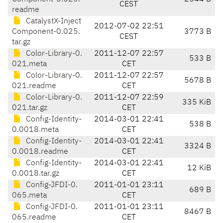
CEST
readme
CatalystX-Inject
2012-07-02 22:51
Component-0.025.
3773 B
CEST
tar.gz
Color-Library-0.
2011-12-07 22:57
533 B
021.meta
CET
Color-Library-0.
2011-12-07 22:57
5678 B
021.readme
CET
Color-Library-0.
2011-12-07 22:59
335 KiB
021.tar.gz
CET
Config-Identity-
2014-03-01 22:41
538 B
0.0018.meta
CET
Config-Identity-
2014-03-01 22:41
3324 B
0.0018.readme
CET
Config-Identity-
2014-03-01 22:41
12 KiB
0.0018.tar.gz
CET
Config-JFDI-0.
2011-01-01 23:11
689 B
065.meta
CET
Config-JFDI-0.
2011-01-01 23:11
8467 B
065.readme
CET