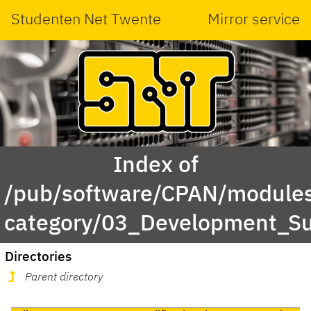
Studenten Net Twente
Mirror service
Index of
/pub/software/CPAN/modules
category/03_Development_S
Directories
Parent directory