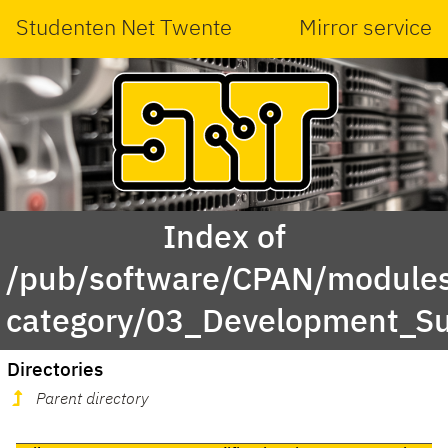
Studenten Net Twente
Mirror service
Index of
/pub/software/CPAN/modules
category/03_Development_S
Directories
Parent directory