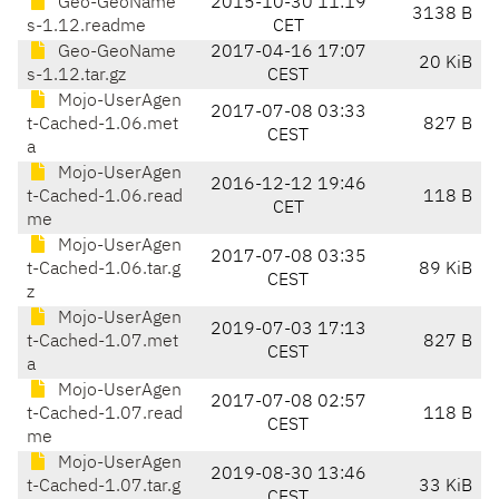
Geo-GeoName
2015-10-30 11:19
3138 B
s-1.12.readme
CET
Geo-GeoName
2017-04-16 17:07
20 KiB
s-1.12.tar.gz
CEST
Mojo-UserAgen
2017-07-08 03:33
t-Cached-1.06.met
827 B
CEST
a
Mojo-UserAgen
2016-12-12 19:46
t-Cached-1.06.read
118 B
CET
me
Mojo-UserAgen
2017-07-08 03:35
t-Cached-1.06.tar.g
89 KiB
CEST
z
Mojo-UserAgen
2019-07-03 17:13
t-Cached-1.07.met
827 B
CEST
a
Mojo-UserAgen
2017-07-08 02:57
t-Cached-1.07.read
118 B
CEST
me
Mojo-UserAgen
2019-08-30 13:46
t-Cached-1.07.tar.g
33 KiB
CEST