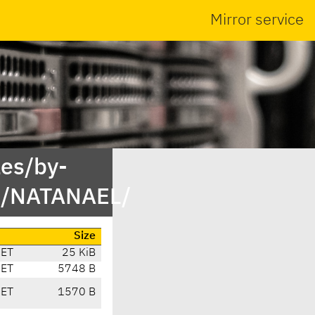
Mirror service
es/by-
t/NATANAEL/
Size
CET
25 KiB
CET
5748 B
CET
1570 B