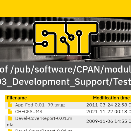
 of /pub/software/CPAN/modul
/03_Development_Support/Tes
Filename
Modification time
App-Fed-0.01_99.tar.gz
2011-03-24 22:58 
CHECKSUMS
2021-11-22 00:18 
Devel-CoverReport-0.01.m
2009-11-06 14:55 
eta