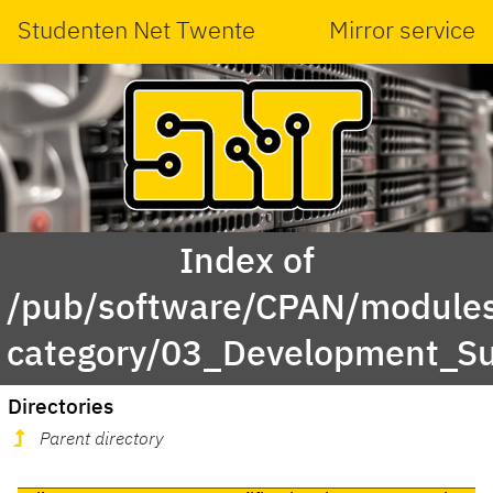
Studenten Net Twente
Mirror service
Index of
/pub/software/CPAN/modules
category/03_Development_S
Directories
Parent directory