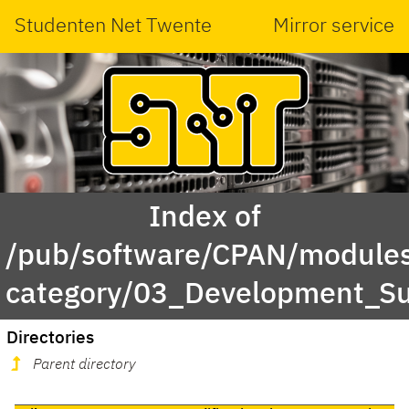
Studenten Net Twente
Mirror service
Index of
/pub/software/CPAN/modules
category/03_Development_S
Directories
Parent directory