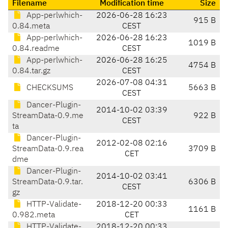
Filename
Modification time
Size
App-perlwhich-
2026-06-28 16:23
915 B
0.84.meta
CEST
App-perlwhich-
2026-06-28 16:23
1019 B
0.84.readme
CEST
App-perlwhich-
2026-06-28 16:25
4754 B
0.84.tar.gz
CEST
2026-07-08 04:31
CHECKSUMS
5663 B
CEST
Dancer-Plugin-
2014-10-02 03:39
StreamData-0.9.me
922 B
CEST
ta
Dancer-Plugin-
2012-02-08 02:16
StreamData-0.9.rea
3709 B
CET
dme
Dancer-Plugin-
2014-10-02 03:41
StreamData-0.9.tar.
6306 B
CEST
gz
HTTP-Validate-
2018-12-20 00:33
1161 B
0.982.meta
CET
HTTP-Validate-
2018-12-20 00:33