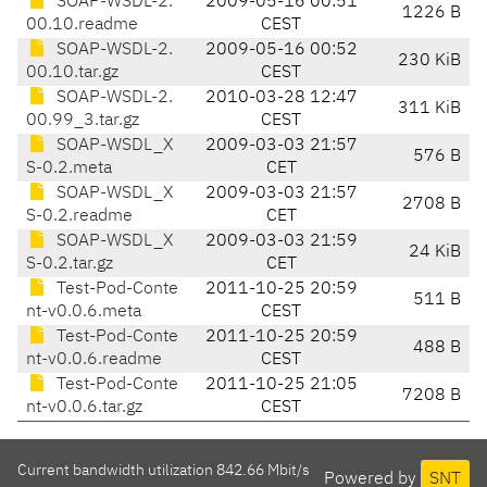
SOAP-WSDL-2.
2009-05-16 00:51
1226 B
00.10.readme
CEST
SOAP-WSDL-2.
2009-05-16 00:52
230 KiB
00.10.tar.gz
CEST
SOAP-WSDL-2.
2010-03-28 12:47
311 KiB
00.99_3.tar.gz
CEST
SOAP-WSDL_X
2009-03-03 21:57
576 B
S-0.2.meta
CET
SOAP-WSDL_X
2009-03-03 21:57
2708 B
S-0.2.readme
CET
SOAP-WSDL_X
2009-03-03 21:59
24 KiB
S-0.2.tar.gz
CET
Test-Pod-Conte
2011-10-25 20:59
511 B
nt-v0.0.6.meta
CEST
Test-Pod-Conte
2011-10-25 20:59
488 B
nt-v0.0.6.readme
CEST
Test-Pod-Conte
2011-10-25 21:05
7208 B
nt-v0.0.6.tar.gz
CEST
Current bandwidth utilization 842.66 Mbit/s
Powered by
SNT