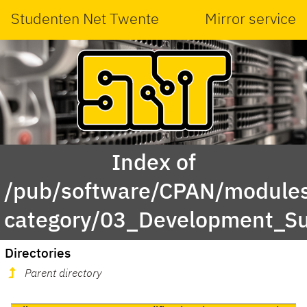
Studenten Net Twente
Mirror service
Index of
/pub/software/CPAN/modules
category/03_Development_S
Directories
Parent directory