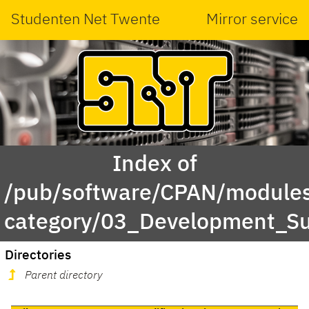
Studenten Net Twente
Mirror service
Index of
/pub/software/CPAN/modules
category/03_Development_
Directories
Parent directory