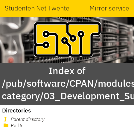
Studenten Net Twente
Mirror service
Index of
/pub/software/CPAN/modules
category/03_Development_S
Directories
Parent directory
Perl6