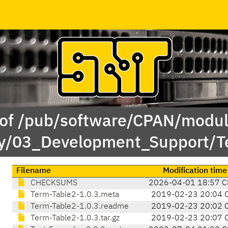
 of /pub/software/CPAN/modul
y/03_Development_Support/T
Filename
Modification time
CHECKSUMS
2026-04-01 18:57 C
Term-Table2-1.0.3.meta
2019-02-23 20:04 
Term-Table2-1.0.3.readme
2019-02-23 20:02 
Term-Table2-1.0.3.tar.gz
2019-02-23 20:07 