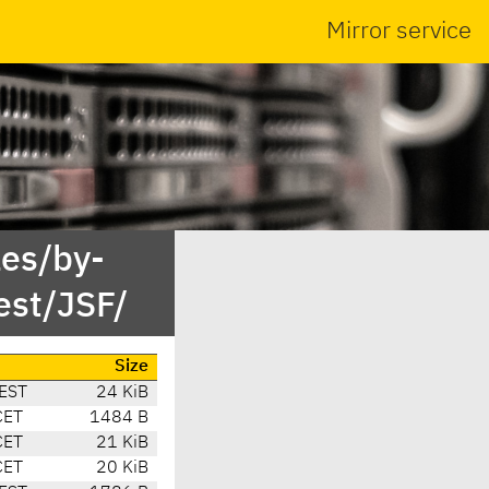
Mirror service
es/by-
est/JSF/
Size
EST
24 KiB
CET
1484 B
CET
21 KiB
CET
20 KiB