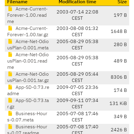
Filename
Modification time
Size
Acme-Current-
2003-07-14 22:08
Forever-1.00.read
197 B
CEST
me
Acme-Current-
2003-08-08 01:32
1648 B
Forever-1.00.tar.gz
CEST
Acme-Net-Odio
2005-08-29 05:38
280 B
usPlan-0.001.meta
CEST
Acme-Net-Odio
2005-08-29 05:38
usPlan-0.001.read
489 B
CEST
me
Acme-Net-Odio
2005-08-29 05:44
8306 B
usPlan-0.001.tar.gz
CEST
App-SD-0.73.re
2009-07-05 23:36
174 B
adme
CEST
App-SD-0.73.ta
2009-09-11 07:34
131 KiB
r.gz
CEST
Business-Hour
2005-07-08 17:46
349 B
s-0.07.meta
CEST
Business-Hour
2005-07-08 17:40
2426 B
s-0.07.readme
CEST