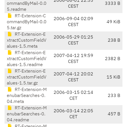
2006-06-01 22:55
ommandByMail-0.0
3333 B
CEST
5.readme
RT-Extension-C
2006-09-04 02:09
ommandByMail-0.0
49 KiB
CEST
5.tar.gz
RT-Extension-E
2006-05-29 01:25
xtractCustomFieldV
238 B
CEST
alues-1.5.meta
RT-Extension-E
2007-04-12 19:59
xtractCustomFieldV
2382 B
CEST
alues-1.5.readme
RT-Extension-E
2007-04-12 20:02
xtractCustomFieldV
15 KiB
CEST
alues-1.5.tar.gz
RT-Extension-M
2006-03-15 02:14
enubarSearches-0.
233 B
CET
04.meta
RT-Extension-M
2006-03-14 22:05
enubarSearches-0.
457 B
CET
04.readme
RT-Extension-M