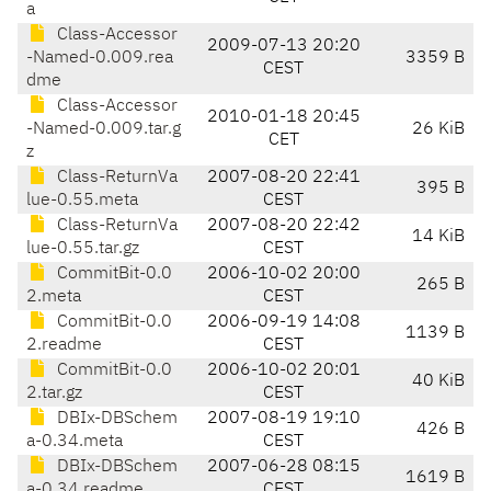
a
Class-Accessor
2009-07-13 20:20
-Named-0.009.rea
3359 B
CEST
dme
Class-Accessor
2010-01-18 20:45
-Named-0.009.tar.g
26 KiB
CET
z
Class-ReturnVa
2007-08-20 22:41
395 B
lue-0.55.meta
CEST
Class-ReturnVa
2007-08-20 22:42
14 KiB
lue-0.55.tar.gz
CEST
CommitBit-0.0
2006-10-02 20:00
265 B
2.meta
CEST
CommitBit-0.0
2006-09-19 14:08
1139 B
2.readme
CEST
CommitBit-0.0
2006-10-02 20:01
40 KiB
2.tar.gz
CEST
DBIx-DBSchem
2007-08-19 19:10
426 B
a-0.34.meta
CEST
DBIx-DBSchem
2007-06-28 08:15
1619 B
a-0.34.readme
CEST