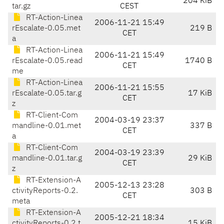
204 KiB
tar.gz
CEST
RT-Action-Linea
2006-11-21 15:49
rEscalate-0.05.met
219 B
CET
a
RT-Action-Linea
2006-11-21 15:49
rEscalate-0.05.read
1740 B
CET
me
RT-Action-Linea
2006-11-21 15:55
rEscalate-0.05.tar.g
17 KiB
CET
z
RT-Client-Com
2004-03-19 23:37
mandline-0.01.met
337 B
CET
a
RT-Client-Com
2004-03-19 23:39
mandline-0.01.tar.g
29 KiB
CET
z
RT-Extension-A
2005-12-13 23:28
ctivityReports-0.2.
303 B
CET
meta
RT-Extension-A
2005-12-21 18:34
ctivityReports-0.2.t
15 KiB