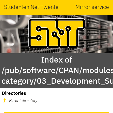
Studenten Net Twente
Mirror service
Index of
/pub/software/CPAN/modules
category/03_Development_Su
Directories
Parent directory