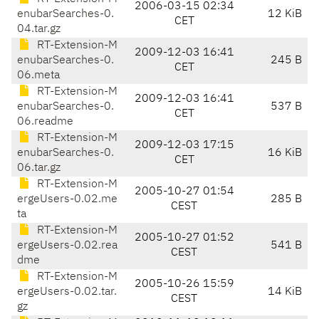
2006-03-15 02:34
enubarSearches-0.
12 KiB
CET
04.tar.gz
RT-Extension-M
2009-12-03 16:41
enubarSearches-0.
245 B
CET
06.meta
RT-Extension-M
2009-12-03 16:41
enubarSearches-0.
537 B
CET
06.readme
RT-Extension-M
2009-12-03 17:15
enubarSearches-0.
16 KiB
CET
06.tar.gz
RT-Extension-M
2005-10-27 01:54
ergeUsers-0.02.me
285 B
CEST
ta
RT-Extension-M
2005-10-27 01:52
ergeUsers-0.02.rea
541 B
CEST
dme
RT-Extension-M
2005-10-26 15:59
ergeUsers-0.02.tar.
14 KiB
CEST
gz