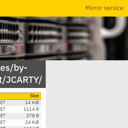
Mirror service
es/by-
t/JCARTY/
Size
CET
14 KiB
CET
1114 B
CET
278 B
CET
24 KiB