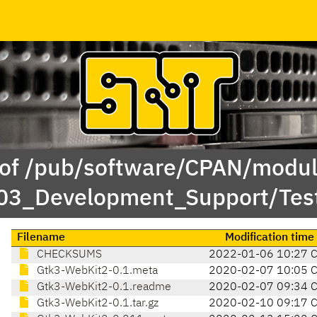
 of /pub/software/CPAN/modul
/03_Development_Support/Tes
Filename
Modification time
CHECKSUMS
2022-01-06 10:27 
Gtk3-WebKit2-0.1.meta
2020-02-07 10:05 
Gtk3-WebKit2-0.1.readme
2020-02-07 09:34 
Gtk3-WebKit2-0.1.tar.gz
2020-02-10 09:17 