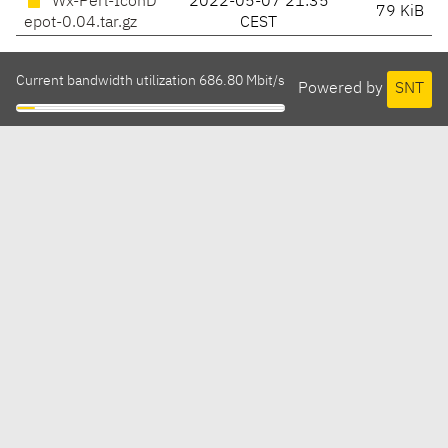
Wx-Perl-IconD
2022-05-07 21:35
79 KiB
epot-0.04.tar.gz
CEST
Current bandwidth utilization 686.80 Mbit/s
Powered by
SNT