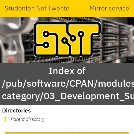
Studenten Net Twente
Mirror service
Index of
/pub/software/CPAN/modules
category/03_Development_S
Directories
Parent directory