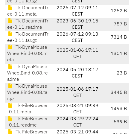
ee-0.10.tar.gz
CEST
Tk-DocumentTr
2026-07-12 09:11
1252 B
ee-0.11.meta
CEST
Tk-DocumentTr
2023-06-30 19:15
787 B
ee-0.11.readme
CEST
Tk-DocumentTr
2026-07-12 09:13
7314 B
ee-0.11.tar.gz
CEST
Tk-DynaMouse
2025-01-06 17:11
WheelBind-0.08.m
1301 B
CET
eta
Tk-DynaMouse
2024-05-20 18:17
WheelBind-0.08.re
23 B
CEST
adme
Tk-DynaMouse
2025-01-06 17:17
WheelBind-0.08.ta
3445 B
CET
r.gz
Tk-FileBrowser
2025-03-21 09:39
1493 B
-0.11.meta
CET
Tk-FileBrowser
2024-03-29 22:24
539 B
-0.11.readme
CET
Tk-FileBrowser
2025-03-21 09:44