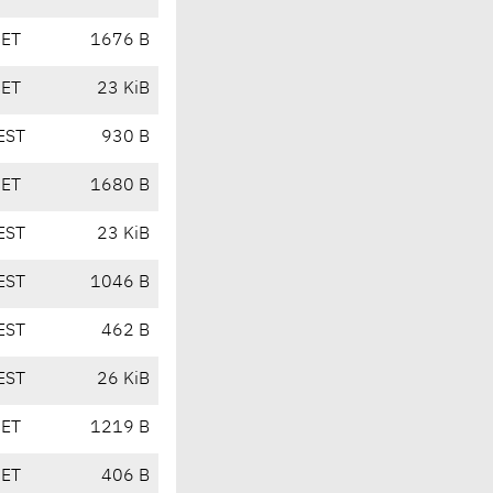
CET
1676 B
CET
23 KiB
EST
930 B
CET
1680 B
EST
23 KiB
EST
1046 B
EST
462 B
EST
26 KiB
CET
1219 B
CET
406 B