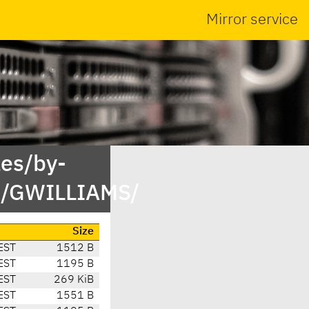
Mirror service
es/by-
t/GWILLIAMS/
Size
EST
1512 B
EST
1195 B
EST
269 KiB
EST
1551 B