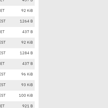
CET
437 B
CET
92 KiB
EST
1264 B
CET
437 B
EST
92 KiB
EST
1284 B
CET
437 B
EST
96 KiB
EST
93 KiB
EST
100 KiB
CET
921 B