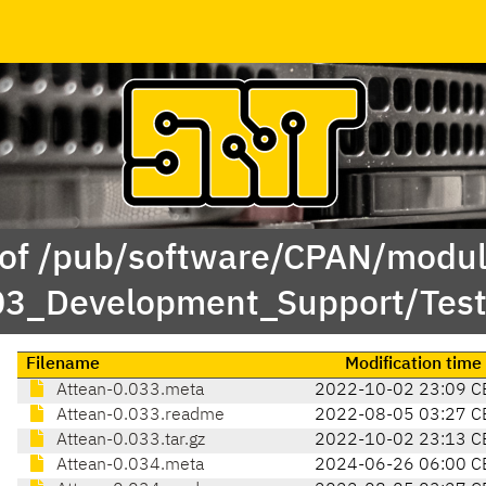
 of /pub/software/CPAN/modul
/03_Development_Support/Tes
Filename
Modification time
Attean-0.033.meta
2022-10-02 23:09 C
Attean-0.033.readme
2022-08-05 03:27 C
Attean-0.033.tar.gz
2022-10-02 23:13 C
Attean-0.034.meta
2024-06-26 06:00 C