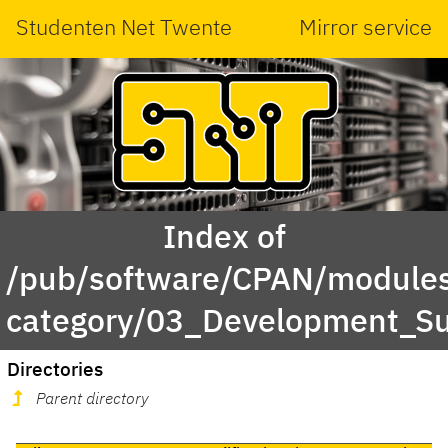
Studenten Net Twente
Mirror service
Index of
/pub/software/CPAN/modules
category/03_Development_Su
Directories
Parent directory