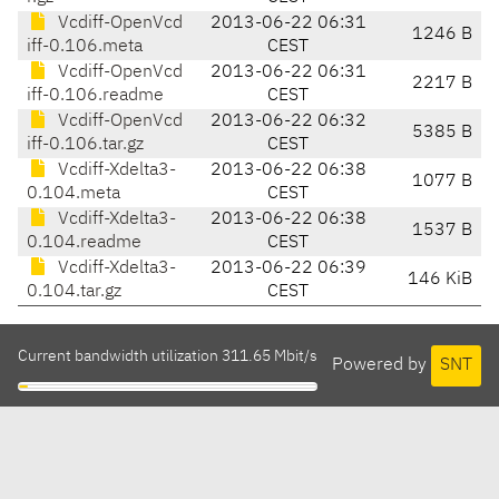
Vcdiff-OpenVcd
2013-06-22 06:31
1246 B
iff-0.106.meta
CEST
Vcdiff-OpenVcd
2013-06-22 06:31
2217 B
iff-0.106.readme
CEST
Vcdiff-OpenVcd
2013-06-22 06:32
5385 B
iff-0.106.tar.gz
CEST
Vcdiff-Xdelta3-
2013-06-22 06:38
1077 B
0.104.meta
CEST
Vcdiff-Xdelta3-
2013-06-22 06:38
1537 B
0.104.readme
CEST
Vcdiff-Xdelta3-
2013-06-22 06:39
146 KiB
0.104.tar.gz
CEST
Current bandwidth utilization 311.65 Mbit/s
Powered by
SNT