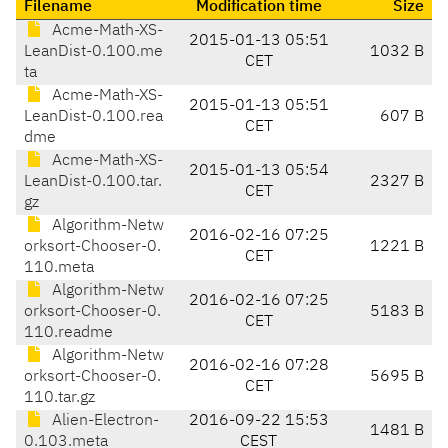
Filename
Modification time
Size
Acme-Math-XS-
2015-01-13 05:51
LeanDist-0.100.me
1032 B
CET
ta
Acme-Math-XS-
2015-01-13 05:51
LeanDist-0.100.rea
607 B
CET
dme
Acme-Math-XS-
2015-01-13 05:54
LeanDist-0.100.tar.
2327 B
CET
gz
Algorithm-Netw
2016-02-16 07:25
orksort-Chooser-0.
1221 B
CET
110.meta
Algorithm-Netw
2016-02-16 07:25
orksort-Chooser-0.
5183 B
CET
110.readme
Algorithm-Netw
2016-02-16 07:28
orksort-Chooser-0.
5695 B
CET
110.tar.gz
Alien-Electron-
2016-09-22 15:53
1481 B
0.103.meta
CEST