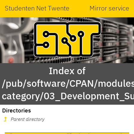
Studenten Net Twente
Mirror service
Index of
/pub/software/CPAN/modules
category/03_Development_Su
Directories
Parent directory